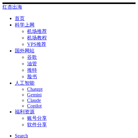
Skip
红杏出海
to
content
首页
科学上网
机场推荐
机场教程
VPS推荐
国外网站
谷歌
油管
推特
脸书
人工智能
Chatgpt
‎Gemini
Claude
Copilot
福利资源
账号分享
软件分享
Search