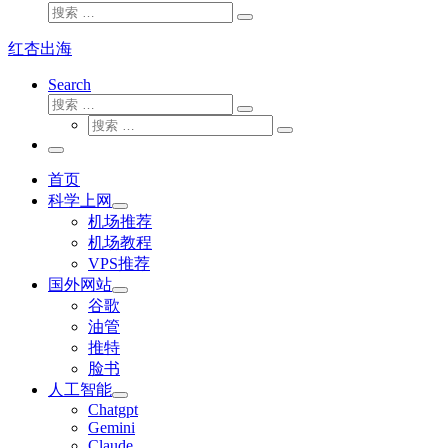
搜
搜
索
索
红杏出海
…
Search
搜
搜
索
搜
索
搜
索
…
索
主
…
菜
首页
单
科学上网
机场推荐
机场教程
VPS推荐
国外网站
谷歌
油管
推特
脸书
人工智能
Chatgpt
‎Gemini
Claude