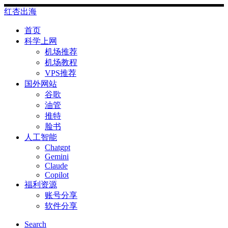
Skip
红杏出海
to
content
首页
科学上网
机场推荐
机场教程
VPS推荐
国外网站
谷歌
油管
推特
脸书
人工智能
Chatgpt
‎Gemini
Claude
Copilot
福利资源
账号分享
软件分享
Search