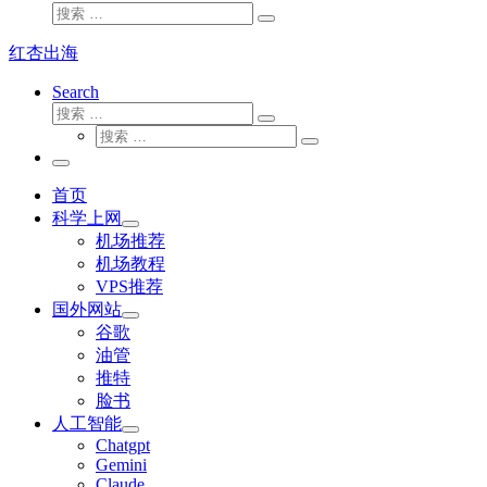
搜
搜
索
索
红杏出海
…
Search
搜
搜
索
搜
索
搜
索
…
索
主
…
菜
首页
单
科学上网
机场推荐
机场教程
VPS推荐
国外网站
谷歌
油管
推特
脸书
人工智能
Chatgpt
‎Gemini
Claude