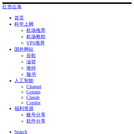
Skip
红杏出海
to
content
首页
科学上网
机场推荐
机场教程
VPS推荐
国外网站
谷歌
油管
推特
脸书
人工智能
Chatgpt
‎Gemini
Claude
Copilot
福利资源
账号分享
软件分享
Search