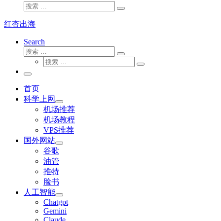
搜
搜
索
索
红杏出海
…
Search
搜
搜
索
搜
索
搜
索
…
索
主
…
菜
首页
单
科学上网
机场推荐
机场教程
VPS推荐
国外网站
谷歌
油管
推特
脸书
人工智能
Chatgpt
‎Gemini
Claude