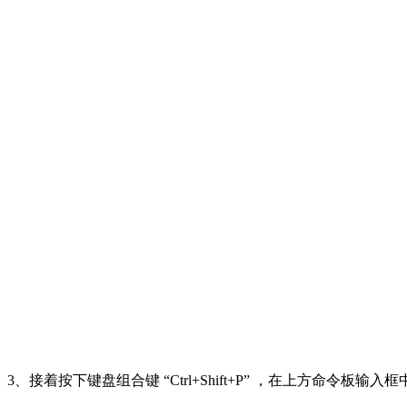
3、接着按下键盘组合键 “Ctrl+Shift+P” ，在上方命令板输入框中