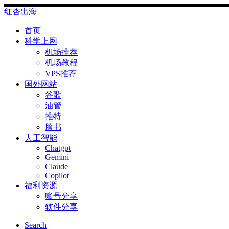
Skip
红杏出海
to
content
首页
科学上网
机场推荐
机场教程
VPS推荐
国外网站
谷歌
油管
推特
脸书
人工智能
Chatgpt
‎Gemini
Claude
Copilot
福利资源
账号分享
软件分享
Search