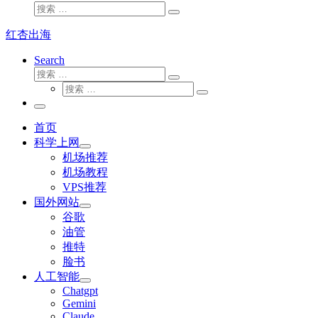
搜
搜
索
索
红杏出海
…
Search
搜
搜
索
搜
索
搜
索
…
索
主
…
菜
首页
单
科学上网
机场推荐
机场教程
VPS推荐
国外网站
谷歌
油管
推特
脸书
人工智能
Chatgpt
‎Gemini
Claude