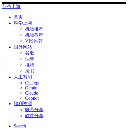
Skip
红杏出海
to
content
首页
科学上网
机场推荐
机场教程
VPS推荐
国外网站
谷歌
油管
推特
脸书
人工智能
Chatgpt
‎Gemini
Claude
Copilot
福利资源
账号分享
软件分享
Search