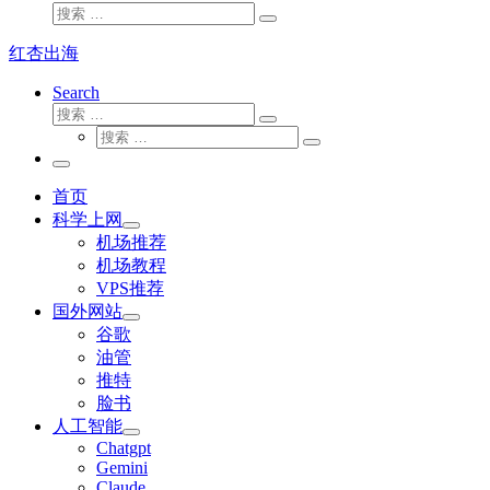
搜
搜
索
索
红杏出海
…
Search
搜
搜
索
搜
索
搜
索
…
索
主
…
菜
首页
单
科学上网
机场推荐
机场教程
VPS推荐
国外网站
谷歌
油管
推特
脸书
人工智能
Chatgpt
‎Gemini
Claude