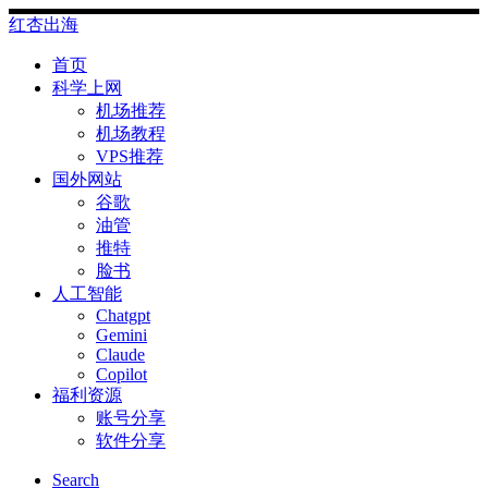
Skip
红杏出海
to
content
首页
科学上网
机场推荐
机场教程
VPS推荐
国外网站
谷歌
油管
推特
脸书
人工智能
Chatgpt
‎Gemini
Claude
Copilot
福利资源
账号分享
软件分享
Search