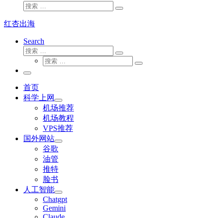
搜
搜
索
索
红杏出海
…
Search
搜
搜
索
搜
索
搜
索
…
索
主
…
菜
首页
单
科学上网
机场推荐
机场教程
VPS推荐
国外网站
谷歌
油管
推特
脸书
人工智能
Chatgpt
‎Gemini
Claude