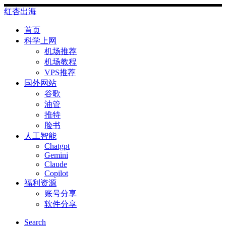
Skip
红杏出海
to
content
首页
科学上网
机场推荐
机场教程
VPS推荐
国外网站
谷歌
油管
推特
脸书
人工智能
Chatgpt
‎Gemini
Claude
Copilot
福利资源
账号分享
软件分享
Search