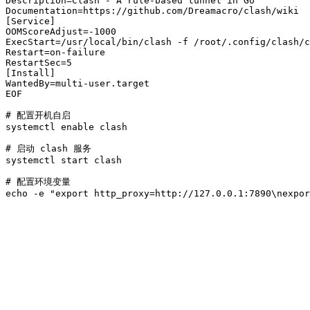
Description=Clash - A rule-based tunnel in Go

Documentation=https://github.com/Dreamacro/clash/wiki

[Service]

OOMScoreAdjust=-1000

ExecStart=/usr/local/bin/clash -f /root/.config/clash/c
Restart=on-failure

RestartSec=5

[Install]

WantedBy=multi-user.target

EOF

# 配置开机自启

systemctl enable clash

# 启动 clash 服务

systemctl start clash

# 配置环境变量

echo -e "export http_proxy=http://127.0.0.1:7890\nexpor