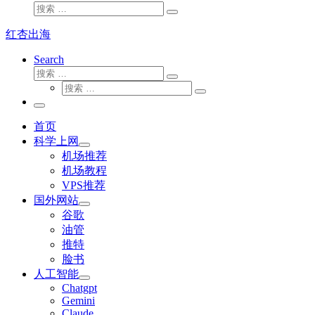
搜
搜
索
索
红杏出海
…
Search
搜
搜
索
搜
索
搜
索
…
索
主
…
菜
首页
单
科学上网
机场推荐
机场教程
VPS推荐
国外网站
谷歌
油管
推特
脸书
人工智能
Chatgpt
‎Gemini
Claude