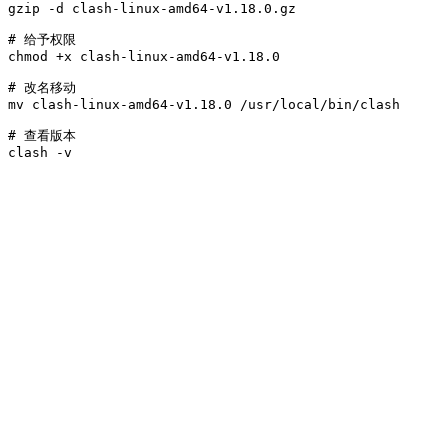
gzip -d clash-linux-amd64-v1.18.0.gz

# 给予权限

chmod +x clash-linux-amd64-v1.18.0

# 改名移动

mv clash-linux-amd64-v1.18.0 /usr/local/bin/clash

# 查看版本

clash -v