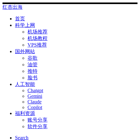
Skip
红杏出海
to
content
首页
科学上网
机场推荐
机场教程
VPS推荐
国外网站
谷歌
油管
推特
脸书
人工智能
Chatgpt
‎Gemini
Claude
Copilot
福利资源
账号分享
软件分享
Search