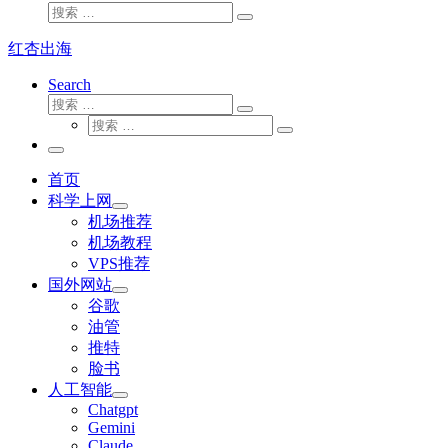
搜
搜
索
索
红杏出海
…
Search
搜
搜
索
搜
索
搜
索
…
索
主
…
菜
首页
单
科学上网
机场推荐
机场教程
VPS推荐
国外网站
谷歌
油管
推特
脸书
人工智能
Chatgpt
‎Gemini
Claude