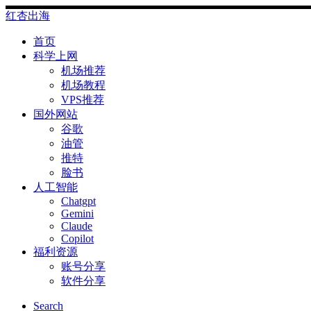
Skip
红杏出海
to
content
首页
科学上网
机场推荐
机场教程
VPS推荐
国外网站
谷歌
油管
推特
脸书
人工智能
Chatgpt
‎Gemini
Claude
Copilot
福利资源
账号分享
软件分享
Search