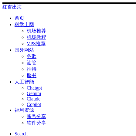
Skip
红杏出海
to
content
首页
科学上网
机场推荐
机场教程
VPS推荐
国外网站
谷歌
油管
推特
脸书
人工智能
Chatgpt
‎Gemini
Claude
Copilot
福利资源
账号分享
软件分享
Search