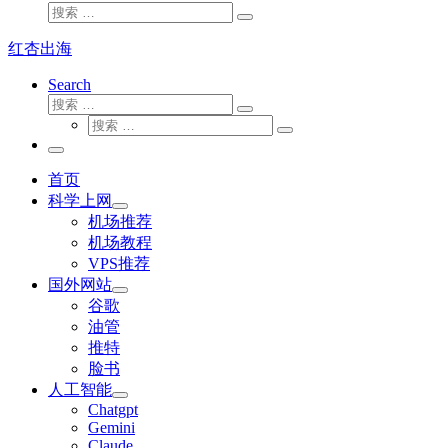
搜
搜
索
索
红杏出海
…
Search
搜
搜
索
搜
索
搜
索
…
索
主
…
菜
首页
单
科学上网
机场推荐
机场教程
VPS推荐
国外网站
谷歌
油管
推特
脸书
人工智能
Chatgpt
‎Gemini
Claude