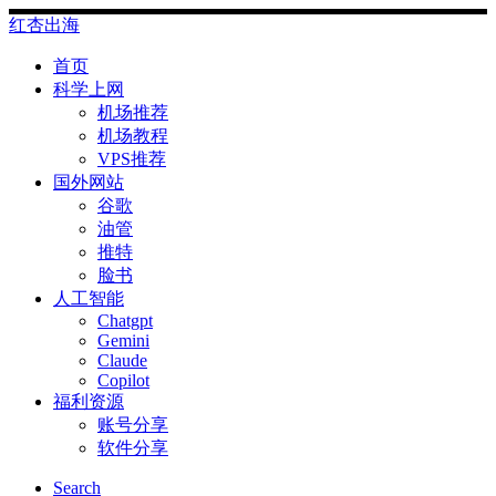
Skip
红杏出海
to
content
首页
科学上网
机场推荐
机场教程
VPS推荐
国外网站
谷歌
油管
推特
脸书
人工智能
Chatgpt
‎Gemini
Claude
Copilot
福利资源
账号分享
软件分享
Search