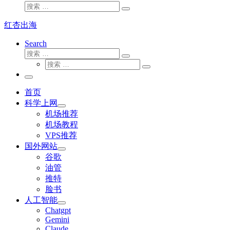
搜
搜
索
索
红杏出海
…
Search
搜
搜
索
搜
索
搜
索
…
索
主
…
菜
首页
单
科学上网
机场推荐
机场教程
VPS推荐
国外网站
谷歌
油管
推特
脸书
人工智能
Chatgpt
‎Gemini
Claude