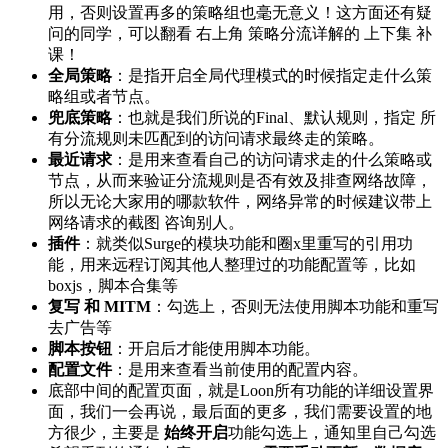
用，否则设置再多的策略组也毫无意义！这方面还有疑
问的同学，可以翻看 右上角 策略分流详解的 上下集 补
课！
全局策略
：是指开启全局代理模式的时候指定走什么策
略组或者节点。
兜底策略
：也就是我们所说的Final、默认规则，指定 所
有分流规则未匹配到的访问请求最终走的策略。
最近请求
：是用来查看自己的访问请求走的什么策略或
节点，从而来验证分流规则是否有效及排查网络故障，
所以无论大家用的哪款软件，网络异常的时候建议带上
网络请求的截图 咨询别人。
插件
：就类似Surge的模块功能和圈x里重写的引用功
能，用来远程订阅其他人整理过的功能配置等，比如
boxjs，脚本合集等
复写 和 MITM
：勾选上，否则无法使用脚本功能和重写
去广告等
脚本按钮
：开启后才能使用脚本功能。
配置文件
：是用来查看当前使用的配置内容。
底部中间的配置页面，就是Loon所有功能的详细设置界
面，我们一会再说，最后面的更多，我们需要设置的地
方很少，主要是
始终开启
功能勾选上，通知里自己勾选