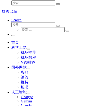
搜
搜
索
索
红杏出海
…
Search
搜
搜
索
搜
索
搜
索
…
索
主
…
菜
首页
单
科学上网
机场推荐
机场教程
VPS推荐
国外网站
谷歌
油管
推特
脸书
人工智能
Chatgpt
‎Gemini
Claude