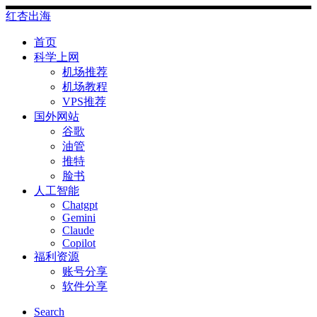
Skip
红杏出海
to
content
首页
科学上网
机场推荐
机场教程
VPS推荐
国外网站
谷歌
油管
推特
脸书
人工智能
Chatgpt
‎Gemini
Claude
Copilot
福利资源
账号分享
软件分享
Search