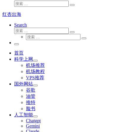
搜
搜
索
索
红杏出海
…
Search
搜
搜
索
搜
索
搜
索
…
索
主
…
菜
首页
单
科学上网
机场推荐
机场教程
VPS推荐
国外网站
谷歌
油管
推特
脸书
人工智能
Chatgpt
‎Gemini
Claude