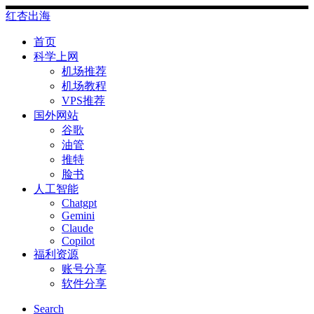
Skip
红杏出海
to
content
首页
科学上网
机场推荐
机场教程
VPS推荐
国外网站
谷歌
油管
推特
脸书
人工智能
Chatgpt
‎Gemini
Claude
Copilot
福利资源
账号分享
软件分享
Search