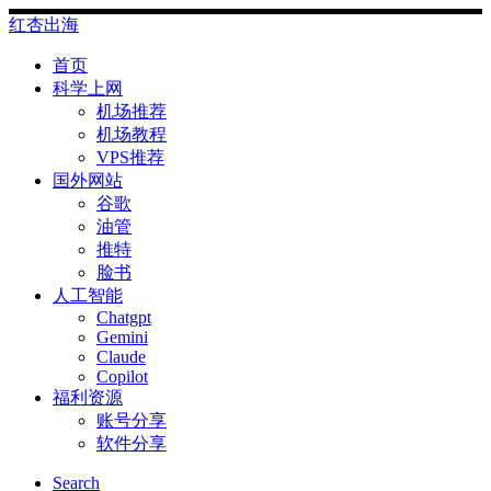
Skip
红杏出海
to
content
首页
科学上网
机场推荐
机场教程
VPS推荐
国外网站
谷歌
油管
推特
脸书
人工智能
Chatgpt
‎Gemini
Claude
Copilot
福利资源
账号分享
软件分享
Search