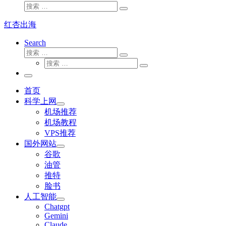
搜
搜
索
索
红杏出海
…
Search
搜
搜
索
搜
索
搜
索
…
索
主
…
菜
首页
单
科学上网
机场推荐
机场教程
VPS推荐
国外网站
谷歌
油管
推特
脸书
人工智能
Chatgpt
‎Gemini
Claude