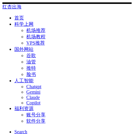
Skip
红杏出海
to
content
首页
科学上网
机场推荐
机场教程
VPS推荐
国外网站
谷歌
油管
推特
脸书
人工智能
Chatgpt
‎Gemini
Claude
Copilot
福利资源
账号分享
软件分享
Search