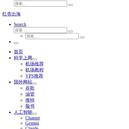
搜
搜
索
索
红杏出海
…
Search
搜
搜
索
搜
索
搜
索
…
索
主
…
菜
首页
单
科学上网
机场推荐
机场教程
VPS推荐
国外网站
谷歌
油管
推特
脸书
人工智能
Chatgpt
‎Gemini
Claude