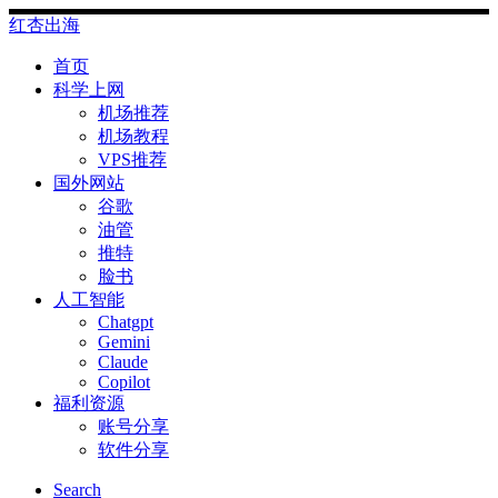
Skip
红杏出海
to
content
首页
科学上网
机场推荐
机场教程
VPS推荐
国外网站
谷歌
油管
推特
脸书
人工智能
Chatgpt
‎Gemini
Claude
Copilot
福利资源
账号分享
软件分享
Search