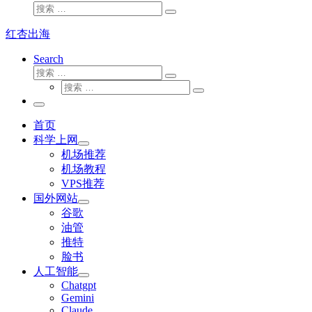
搜
搜
索
索
红杏出海
…
Search
搜
搜
索
搜
索
搜
索
…
索
主
…
菜
首页
单
科学上网
机场推荐
机场教程
VPS推荐
国外网站
谷歌
油管
推特
脸书
人工智能
Chatgpt
‎Gemini
Claude