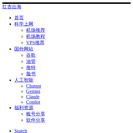
Skip
红杏出海
to
content
首页
科学上网
机场推荐
机场教程
VPS推荐
国外网站
谷歌
油管
推特
脸书
人工智能
Chatgpt
‎Gemini
Claude
Copilot
福利资源
账号分享
软件分享
Search