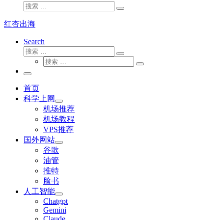
搜
搜
索
索
红杏出海
…
Search
搜
搜
索
搜
索
搜
索
…
索
主
…
菜
首页
单
科学上网
机场推荐
机场教程
VPS推荐
国外网站
谷歌
油管
推特
脸书
人工智能
Chatgpt
‎Gemini
Claude