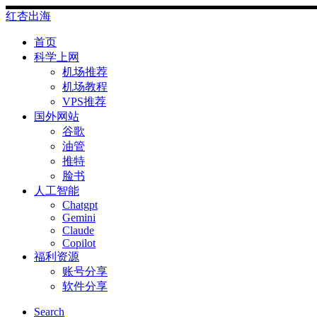
Skip
红杏出海
to
content
首页
科学上网
机场推荐
机场教程
VPS推荐
国外网站
谷歌
油管
推特
脸书
人工智能
Chatgpt
‎Gemini
Claude
Copilot
福利资源
账号分享
软件分享
Search