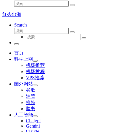
搜
搜
索
索
红杏出海
…
Search
搜
搜
索
搜
索
搜
索
…
索
主
…
菜
首页
单
科学上网
机场推荐
机场教程
VPS推荐
国外网站
谷歌
油管
推特
脸书
人工智能
Chatgpt
‎Gemini
Claude