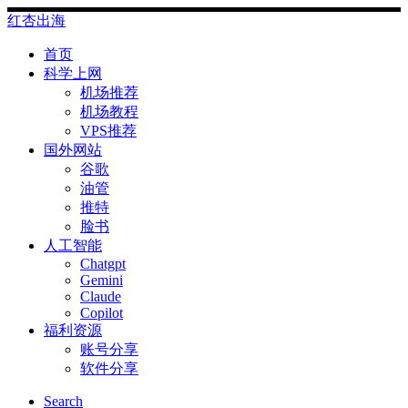
Skip
红杏出海
to
content
首页
科学上网
机场推荐
机场教程
VPS推荐
国外网站
谷歌
油管
推特
脸书
人工智能
Chatgpt
‎Gemini
Claude
Copilot
福利资源
账号分享
软件分享
Search