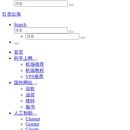
搜
搜
索
索
红杏出海
…
Search
搜
搜
索
搜
索
搜
索
…
索
主
…
菜
首页
单
科学上网
机场推荐
机场教程
VPS推荐
国外网站
谷歌
油管
推特
脸书
人工智能
Chatgpt
‎Gemini
Claude