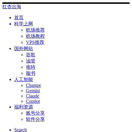
Skip
红杏出海
to
content
首页
科学上网
机场推荐
机场教程
VPS推荐
国外网站
谷歌
油管
推特
脸书
人工智能
Chatgpt
‎Gemini
Claude
Copilot
福利资源
账号分享
软件分享
Search