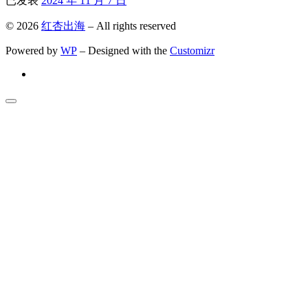
已发表
2024 年 11 月 7 日
© 2026
红杏出海
– All rights reserved
Powered by
WP
– Designed with the
Customizr