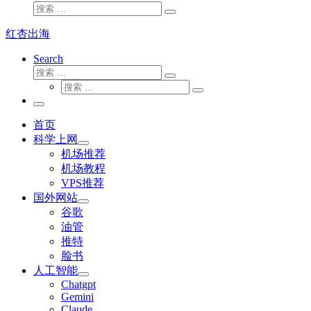
搜
搜
索
索
红杏出海
…
Search
搜
搜
索
搜
索
搜
索
…
索
主
…
菜
首页
单
科学上网
机场推荐
机场教程
VPS推荐
国外网站
谷歌
油管
推特
脸书
人工智能
Chatgpt
‎Gemini
Claude