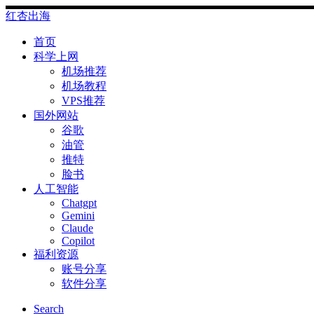
Skip
红杏出海
to
content
首页
科学上网
机场推荐
机场教程
VPS推荐
国外网站
谷歌
油管
推特
脸书
人工智能
Chatgpt
‎Gemini
Claude
Copilot
福利资源
账号分享
软件分享
Search