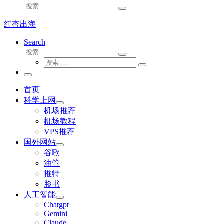
搜
搜
索
索
红杏出海
…
Search
搜
搜
索
搜
索
搜
索
…
索
主
…
菜
首页
单
科学上网
机场推荐
机场教程
VPS推荐
国外网站
谷歌
油管
推特
脸书
人工智能
Chatgpt
‎Gemini
Claude